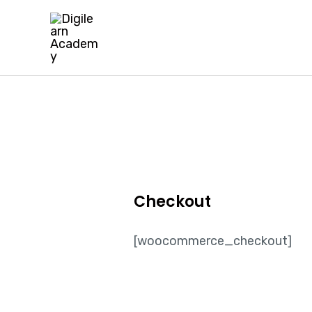
Skip
to
content
Checkout
[woocommerce_checkout]